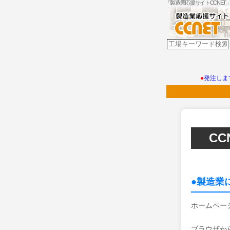
「製造業応援サイトCCNE
●
発注しま
C
●製造業
ホームペー
ブラウザか