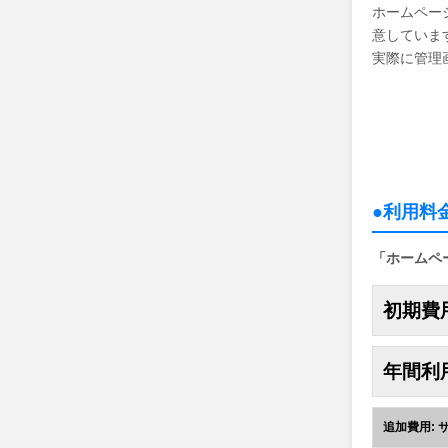
ホームペー
意していま
実際に管理
●利用料
「ホームペ
初期費用
年間利用
追加費用: