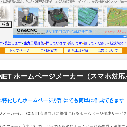
T」とは製造業の出会い創出と技術PRを目的とした製造業支援系サイトです。受発注掲示板やメルマガを
す
●
受注します
●
協力工場募集
●
探しています
●
譲ります
●
譲ってください
●
新技術のP
トップページ
ご利用案内
新規工場登録
広告について
CNET ホームページメーカー（スマホ対応
に特化したホームページが誰にでも簡単に作成できます
ジメーカーは、CCNET会員向けに提供されるホームページ作成サービ
らのフォーム入力だけで、だれでも簡単にホームページを作成・編集で