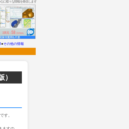
中心に様々な情報を発信します
R
●
その他の情報
版）
スです。
きますの