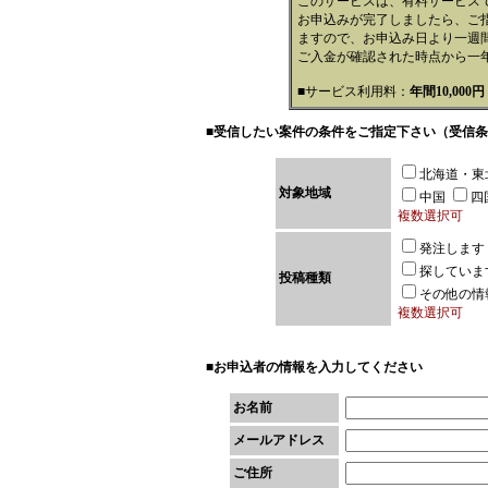
このサービスは、有料サービス
お申込みが完了しましたら、ご
ますので、お申込み日より一週
ご入金が確認された時点から一
■サービス利用料：
年間10,000
■受信したい案件の条件をご指定下さい（受信
北海道・東
対象地域
中国
四
複数選択可
発注します
探していま
投稿種類
その他の情
複数選択可
■お申込者の情報を入力してください
お名前
メールアドレス
ご住所